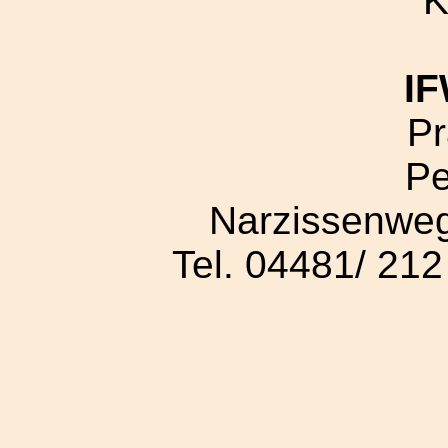
K
IF
Pr
Pe
Narzissenweg
Tel. 04481/ 21